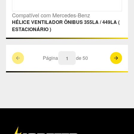
Compatível com Mercedes-Benz
HÉLICE VENTILADOR ÔNIBUS 355LA / 449LA (
ESTACIONÁRIO )
Página
de
50
arrow_backward
arrow_forward
M
a
p
a
d