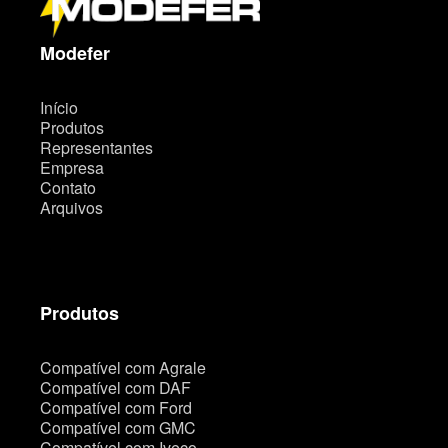
o
s
i
t
Modefer
e
Início
Produtos
Representantes
Empresa
Contato
Arquivos
Produtos
Compatível com Agrale
Compatível com DAF
Compatível com Ford
Compatível com GMC
Compatível com Iveco