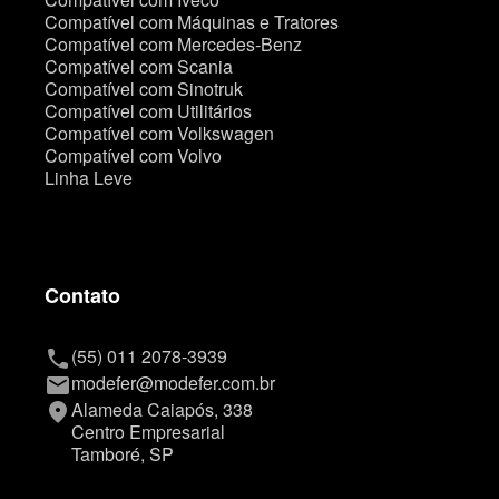
Compatível com Máquinas e Tratores
Compatível com Mercedes-Benz
Compatível com Scania
Compatível com Sinotruk
Compatível com Utilitários
Compatível com Volkswagen
Compatível com Volvo
Linha Leve
Contato
(55) 011 2078-3939
phone
modefer@modefer.com.br
mail
Alameda Caiapós, 338
place
Centro Empresarial
Tamboré, SP