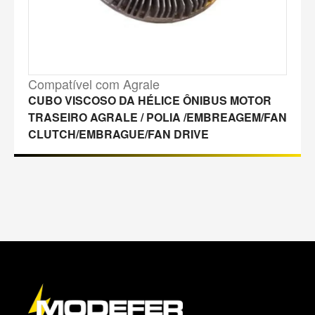
Compatível com Agrale
CUBO VISCOSO DA HÉLICE ÔNIBUS MOTOR
TRASEIRO AGRALE / POLIA /EMBREAGEM/FAN
CLUTCH/EMBRAGUE/FAN DRIVE
M
a
p
a
d
o
s