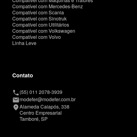
Compatível com Máquinas e Tratores
Compatível com Mercedes-Benz
Compatível com Scania
Compatível com Sinotruk
Compatível com Utilitários
Compatível com Volkswagen
Compatível com Volvo
Linha Leve
Contato
(55) 011 2078-3939
phone
modefer@modefer.com.br
mail
Alameda Caiapós, 338
place
Centro Empresarial
Tamboré, SP