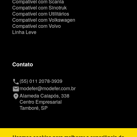
Compatível com Scania
Compatível com Sinotruk
Compatível com Utilitários
Compatível com Volkswagen
Compatível com Volvo
Linha Leve
Contato
(55) 011 2078-3939
phone
modefer@modefer.com.br
mail
Alameda Caiapós, 338
place
Centro Empresarial
Tamboré, SP