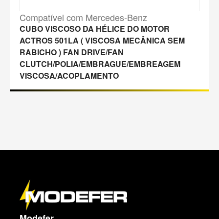
Compatível com Mercedes-Benz
CUBO VISCOSO DA HÉLICE DO MOTOR
ACTROS 501LA ( VISCOSA MECÂNICA SEM
RABICHO ) FAN DRIVE/FAN
CLUTCH/POLIA/EMBRAGUE/EMBREAGEM
VISCOSA/ACOPLAMENTO
M
a
p
a
d
o
s
i
t
Modefer