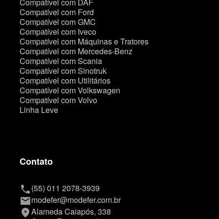
Compatível com DAF
Compatível com Ford
Compatível com GMC
Compatível com Iveco
Compatível com Máquinas e Tratores
Compatível com Mercedes-Benz
Compatível com Scania
Compatível com Sinotruk
Compatível com Utilitários
Compatível com Volkswagen
Compatível com Volvo
Linha Leve
Contato
(55) 011 2078-3939
phone
modefer@modefer.com.br
mail
Alameda Caiapós, 338
place