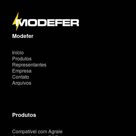
a
p
a
d
o
s
i
t
Modefer
e
Início
Produtos
Representantes
Empresa
Contato
Arquivos
Produtos
Compatível com Agrale