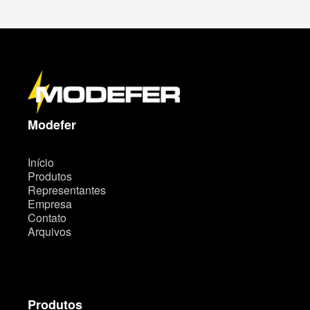
M
a
p
a
d
o
s
i
t
Modefer
e
Início
Produtos
Representantes
Empresa
Contato
Arquivos
Produtos