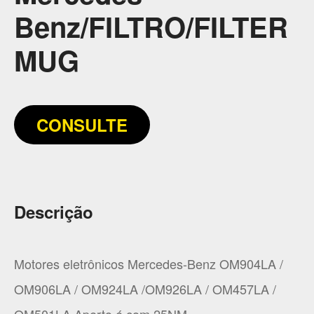
Benz/FILTRO/FILTER
MUG
CONSULTE
Descrição
Motores eletrônicos Mercedes-Benz OM904LA /
OM906LA / OM924LA /OM926LA / OM457LA /
OM501LA Aperto é com 25NM