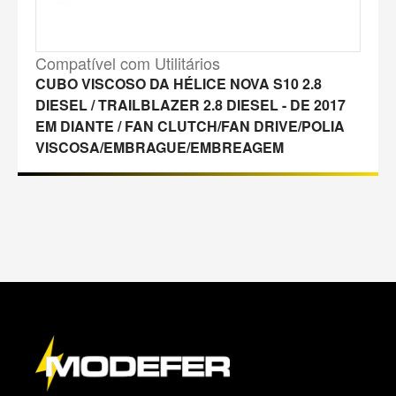
Compatível com Utilitários
CUBO VISCOSO DA HÉLICE NOVA S10 2.8
DIESEL / TRAILBLAZER 2.8 DIESEL - DE 2017
EM DIANTE / FAN CLUTCH/FAN DRIVE/POLIA
VISCOSA/EMBRAGUE/EMBREAGEM
M
a
p
a
d
o
s
i