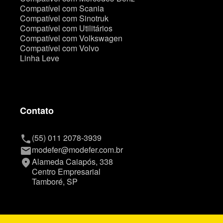
Compatível com Scania
Compatível com Sinotruk
Compatível com Utilitários
Compatível com Volkswagen
Compatível com Volvo
Linha Leve
Contato
(55) 011 2078-3939
phone
modefer@modefer.com.br
mail
Alameda Caiapós, 338
place
Centro Empresarial
Tamboré, SP