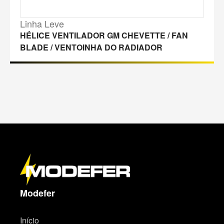
Linha Leve
HÉLICE VENTILADOR GM CHEVETTE / FAN
BLADE / VENTOINHA DO RADIADOR
M
a
p
a
d
o
s
i
t
Modefer
e
Início