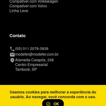
Compatível com Volkswagen
Compatível com Volvo
Linha Leve
Contato
(55) 011 2078-3939
phone
modefer@modefer.com.br
mail
Alameda Caiapós, 338
place
Centro Empresarial
Tamboré, SP
Usamos cookies para melhorar a experiência do
Copyright © Modefer
usuário. Ao navegar, você concorda com o uso.
OK
task_alt