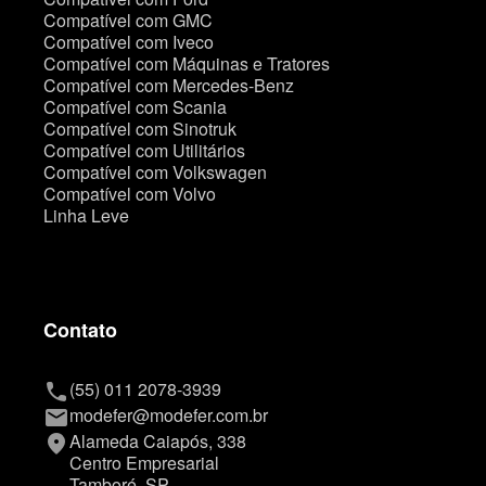
Compatível com GMC
Compatível com Iveco
Compatível com Máquinas e Tratores
Compatível com Mercedes-Benz
Compatível com Scania
Compatível com Sinotruk
Compatível com Utilitários
Compatível com Volkswagen
Compatível com Volvo
Linha Leve
Contato
(55) 011 2078-3939
phone
modefer@modefer.com.br
mail
Alameda Caiapós, 338
place
Centro Empresarial
Tamboré, SP