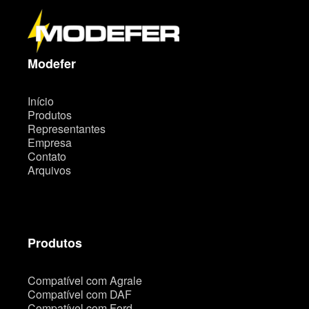
a
d
o
s
i
t
Modefer
e
Início
Produtos
Representantes
Empresa
Contato
Arquivos
Produtos
Compatível com Agrale
Compatível com DAF
Compatível com Ford