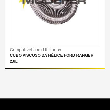
Compatível com Utilitários
CUBO VISCOSO DA HÉLICE FORD RANGER
2.8L
M
a
p