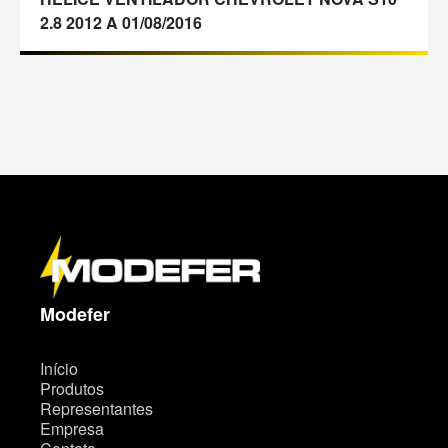
2.8 2012 A 01/08/2016
M
a
p
a
d
o
s
i
t
Modefer
e
Início
Produtos
Representantes
Empresa