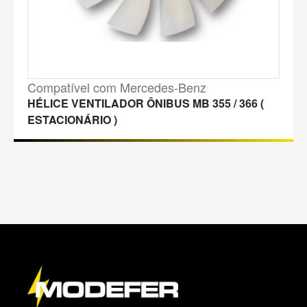
Compatível com Mercedes-Benz
HÉLICE VENTILADOR ÔNIBUS MB 355 / 366 (
ESTACIONÁRIO )
M
a
p
a
d
o
s
i