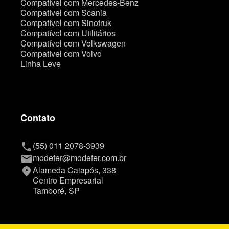
Compatível com Mercedes-Benz
Compatível com Scania
Compatível com Sinotruk
Compatível com Utilitários
Compatível com Volkswagen
Compatível com Volvo
Linha Leve
Contato
(55) 011 2078-3939
phone
modefer@modefer.com.br
mail
Alameda Caiapós, 338
place
Centro Empresarial
Tamboré, SP