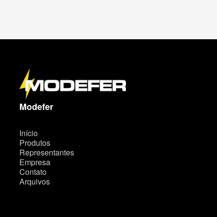
M
a
p
a
d
o
s
i
t
Modefer
e
Início
Produtos
Representantes
Empresa
Contato
Arquivos