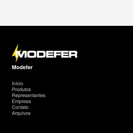
M
a
p
a
d
o
s
i
t
Modefer
e
Início
Produtos
Representantes
Empresa
Contato
Arquivos