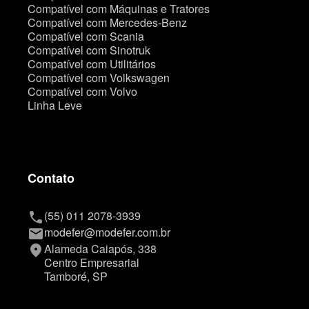
Compatível com Máquinas e Tratores
Compatível com Mercedes-Benz
Compatível com Scania
Compatível com Sinotruk
Compatível com Utilitários
Compatível com Volkswagen
Compatível com Volvo
Linha Leve
Contato
(55) 011 2078-3939
phone
modefer@modefer.com.br
mail
Alameda Caiapós, 338
place
Centro Empresarial
Tamboré, SP