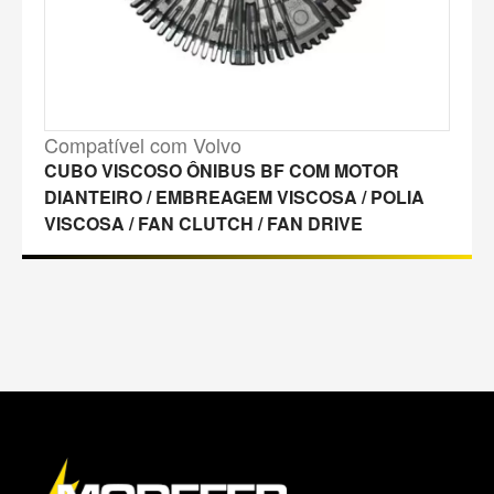
Compatível com Volvo
CUBO VISCOSO ÔNIBUS BF COM MOTOR
DIANTEIRO / EMBREAGEM VISCOSA / POLIA
VISCOSA / FAN CLUTCH / FAN DRIVE
M
a
p
a
d
o