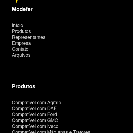
i
t
Modefer
e
Início
Produtos
Representantes
Empresa
Contato
Arquivos
Produtos
Compatível com Agrale
Compatível com DAF
Compatível com Ford
Compatível com GMC
Compatível com Iveco
Compatível com Máquinas e Tratores