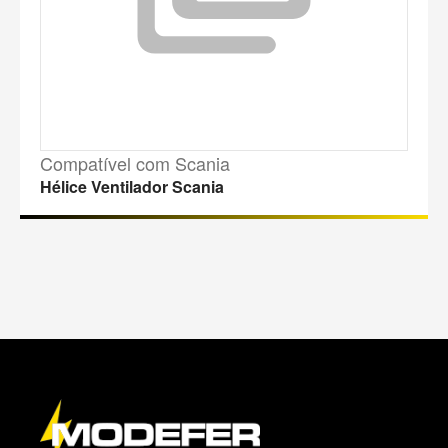
Compatível com Scania
Hélice Ventilador Scania
M
a
p
a
d
o
s