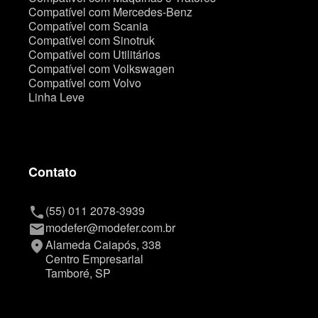
Compatível com Mercedes-Benz
Compatível com Scania
Compatível com Sinotruk
Compatível com Utilitários
Compatível com Volkswagen
Compatível com Volvo
Linha Leve
Contato
(55) 011 2078-3939
phone
modefer@modefer.com.br
mail
Alameda Caiapós, 338
place
Centro Empresarial
Tamboré, SP