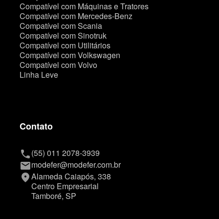
Compatível com Máquinas e Tratores
Compatível com Mercedes-Benz
Compatível com Scania
Compatível com Sinotruk
Compatível com Utilitários
Compatível com Volkswagen
Compatível com Volvo
Linha Leve
Contato
(55) 011 2078-3939
phone
modefer@modefer.com.br
mail
Alameda Caiapós, 338
place
Centro Empresarial
Tamboré, SP