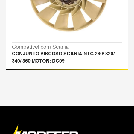
Compatível com Scania
CONJUNTO VISCOSO SCANIA NTG 280/ 320/
340/ 360 MOTOR: DC09
M
a
p
a
d
o