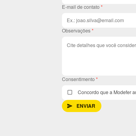
E-mail de contato
*
Observações
*
Consentimento
*
Concordo que a Modefer ar
ENVIAR
send_message