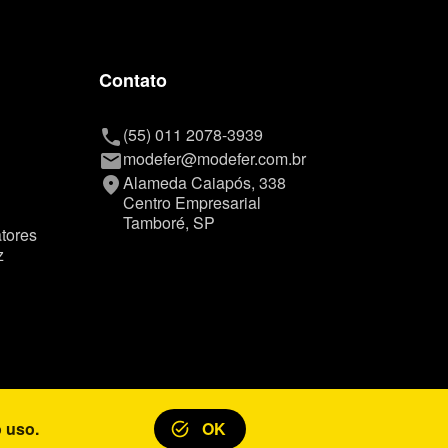
Contato
(55) 011 2078-3939
phone
modefer@modefer.com.br
mail
Alameda Caiapós, 338
place
Centro Empresarial
Tamboré, SP
tores
z
 uso.
OK
task_alt