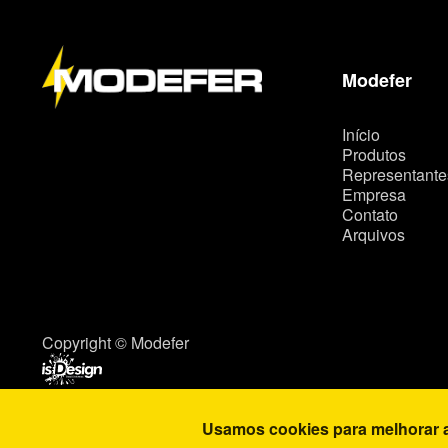
a
p
a
d
o
Modefer
s
i
t
Início
e
Produtos
Representante
Empresa
Contato
Arquivos
Copyright © Modefer
Usamos cookies para melhorar a