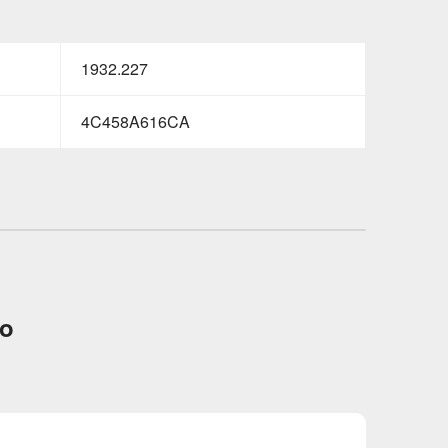
1932.227
4C458A616CA
to