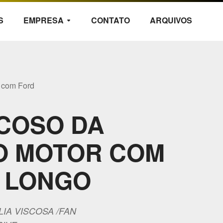
S
EMPRESA
CONTATO
ARQUIVOS
arrow_drop_down
l com Ford
COSO DA
O MOTOR COM
 LONGO
IA VISCOSA /FAN