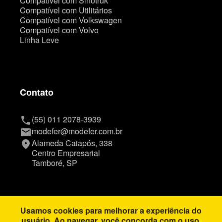
Compatível com Sinotruk
Compatível com Utilitários
Compatível com Volkswagen
Compatível com Volvo
Linha Leve
Contato
(55) 011 2078-3939
phone
modefer@modefer.com.br
mail
Alameda Caiapós, 338
place
Centro Empresarial
Tamboré, SP
Usamos cookies para melhorar a experiência do
Copyright © Modefer
usuário. Ao navegar, você concorda com o uso.