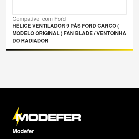
Compatível com Ford
HÉLICE VENTILADOR 9 PÁS FORD CARGO (
MODELO ORIGINAL ) FAN BLADE / VENTOINHA
DO RADIADOR
M
a
p
a
d
o
s
i
t
Modefer
e