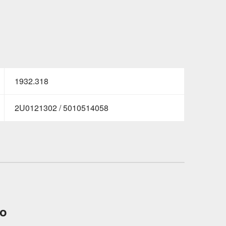
1932.318
2U0121302 / 5010514058
to