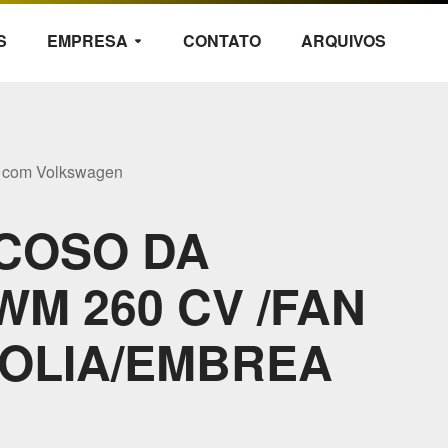
S
EMPRESA
CONTATO
ARQUIVOS
arrow_drop_down
l com Volkswagen
COSO DA
WM 260 CV /FAN
OLIA/EMBREA