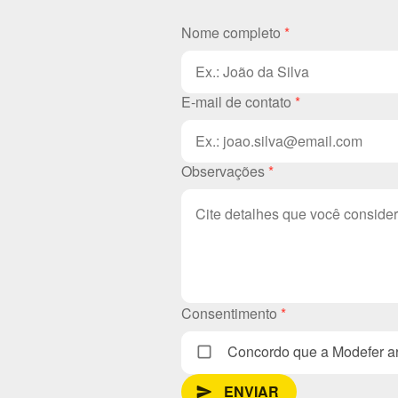
Nome completo
*
E-mail de contato
*
Observações
*
Consentimento
*
Concordo que a Modefer ar
ENVIAR
send_message