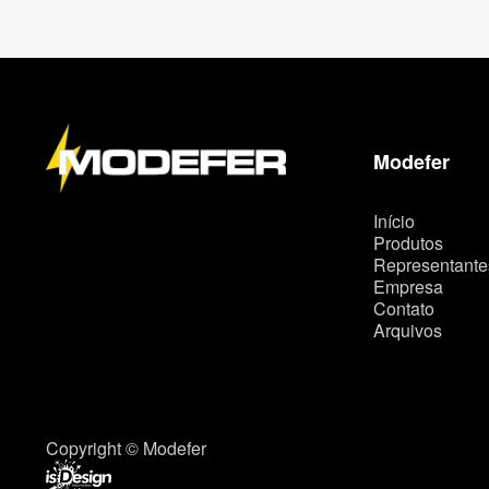
M
a
p
a
d
o
Modefer
s
i
t
Início
e
Produtos
Representante
Empresa
Contato
Arquivos
Copyright © Modefer