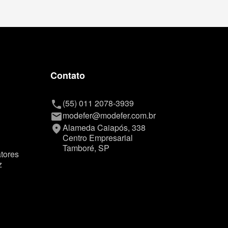
Contato
(55) 011 2078-3939
phone
modefer@modefer.com.br
mail
Alameda Caiapós, 338
place
Centro Empresarial
Tamboré, SP
tores
z