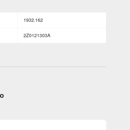
1932.162
2Z0121303A
to