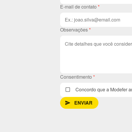
E-mail de contato
*
Observações
*
Consentimento
*
Concordo que a Modefer ar
ENVIAR
send_message