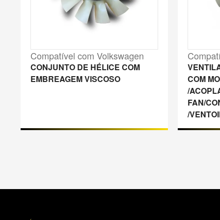
Compatível com Volkswagen
Compatí
CONJUNTO DE HÉLICE COM
VENTIL
EMBREAGEM VISCOSO
COM MO
/ACOPL
FAN/CO
/VENTO
M
a
p
a