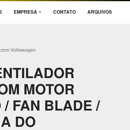
S
EMPRESA
CONTATO
ARQUIVOS
arrow_drop_down
l com Volkswagen
ENTILADOR
COM MOTOR
/ FAN BLADE /
HA DO